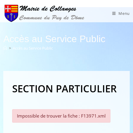
Skip
to
Menu
content
Accès au Service Public
>
Accès au Service Public
SECTION PARTICULIER
Impossible de trouver la fiche : F13971.xml