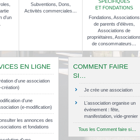
SPÉCIFIQUES
oles,
Subventions,
Dons,
ET FONDATIONS
artie
Activités commerciales…
n d’un
Fondations,
Associations
…
de parents d’élèves,
Associations de
propriétaires,
Association
de consommateurs…
VICES EN LIGNE
COMMENT FAIRE
SI…
réation d'une association
-création)
Je crée une association
dification d'une
L'association organise un
sociation (e-modification)
événement : fête,
manifestation, vide-grenier
onsulter les annonces des
sociations et fondations
Tous les Comment faire si…
issolution d'une