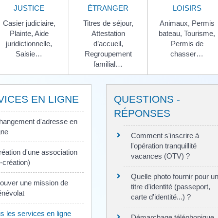
JUSTICE
ÉTRANGER
LOISIRS
Casier judiciaire,
Titres de séjour,
Animaux,
Permis
Plainte,
Aide
Attestation
bateau,
Tourisme,
juridictionnelle,
d’accueil,
Permis de
Saisie…
Regroupement
chasser…
familial…
VICES EN LIGNE
QUESTIONS -
RÉPONSES
hangement d'adresse en
gne
Comment s'inscrire à
l'opération tranquillité
réation d'une association
vacances (OTV) ?
-création)
Quelle photo fournir pour u
rouver une mission de
titre d'identité (passeport,
énévolat
carte d'identité...) ?
s les services en ligne
Démarchage téléphonique