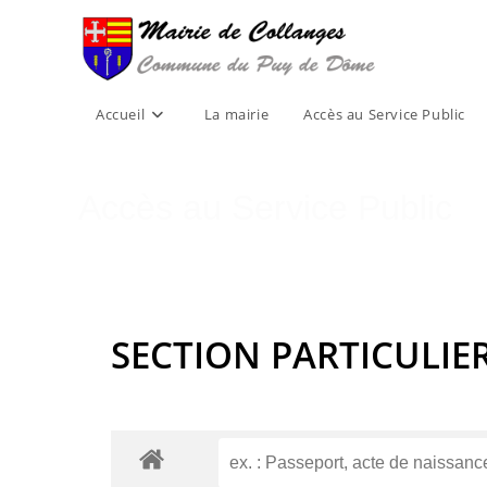
Skip
to
content
Accueil
La mairie
Accès au Service Public
Accès au Service Public
SECTION PARTICULIE