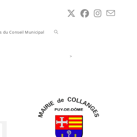
Toggle
ns du Conseil Municipal
website
>
Accès au Service Public
search