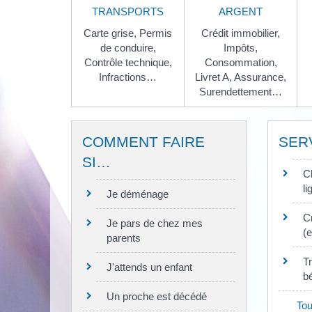
TRANSPORTS
ARGENT
Carte grise,
Permis
Crédit immobilier,
de conduire,
Impôts,
Contrôle technique,
Consommation,
Infractions…
Livret A,
Assurance,
Surendettement…
COMMENT FAIRE
SER
SI…
C
li
Je déménage
C
Je pars de chez mes
(e
parents
T
J'attends un enfant
b
Un proche est décédé
Tou