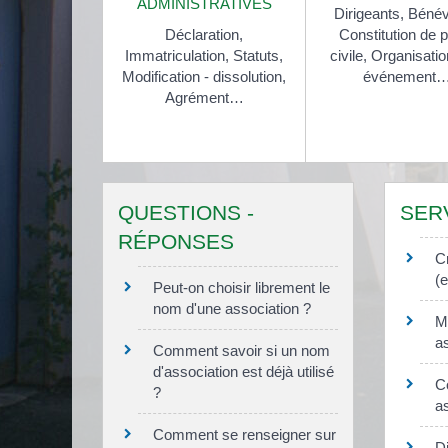
ADMINISTRATIVES
Dirigeants,
Bénév
Déclaration,
Constitution de p
Immatriculation,
Statuts,
civile,
Organisatio
Modification - dissolution,
événement
Agrément…
QUESTIONS -
SER
RÉPONSES
C
(e
Peut-on choisir librement le
nom d'une association ?
Mo
as
Comment savoir si un nom
d'association est déjà utilisé
C
?
as
Comment se renseigner sur
D