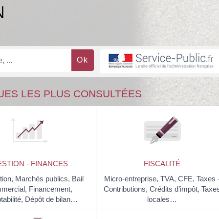
N
UES LES PLUS CONSULTÉES
STION - FINANCES
FISCALITÉ
tion,
Marchés publics,
Bail
Micro-entreprise,
TVA,
CFE,
Taxes 
mercial,
Financement,
Contributions,
Crédits d’impôt,
Taxe
abilité,
Dépôt de bilan…
locales…