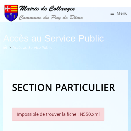
Skip
to
Menu
content
Accès au Service Public
>
Accès au Service Public
SECTION PARTICULIER
Impossible de trouver la fiche : N550.xml