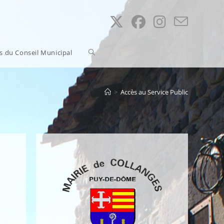
Toggle
ns du Conseil Municipal
website
>
Accès au Service Public
search