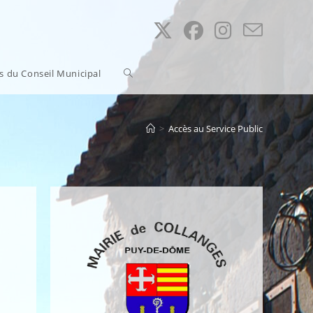
Toggle
ns du Conseil Municipal
website
>
Accès au Service Public
search