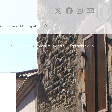
Toggle
ns du Conseil Municipal
website
>
3D FlipBook
>
conseil municipal du 3 septembre 2025
search