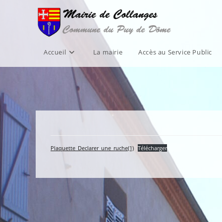
Skip
to
content
Accueil
La mairie
Accès au Service Public
Plaquette_Declarer_une_ruche(1)
Télécharger