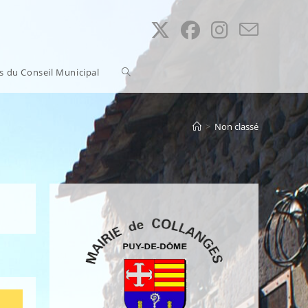
Toggle
ns du Conseil Municipal
website
>
Non classé
search