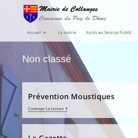
Skip
to
content
Accueil
La mairie
Accès au Service Public
Non classé
Prévention Moustiques
Prévention
Continuer La Lecture
Moustiques
La Gazette