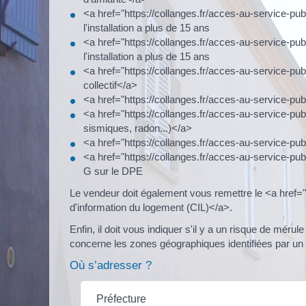
<a href="https://collanges.fr/acces-au-service-publi
l'installation a plus de 15 ans
<a href="https://collanges.fr/acces-au-service-pub
l'installation a plus de 15 ans
<a href="https://collanges.fr/acces-au-service-pu
collectif</a>
<a href="https://collanges.fr/acces-au-service-pub
<a href="https://collanges.fr/acces-au-service-pu
sismiques, radon...)</a>
<a href="https://collanges.fr/acces-au-service-p
<a href="https://collanges.fr/acces-au-service-pu
G sur le DPE
Le vendeur doit également vous remettre le <a href=
d'information du logement (CIL)</a>.
Enfin, il doit vous indiquer s'il y a un risque de mér
concerne les zones géographiques identifiées par un ar
Où s’adresser ?
Préfecture