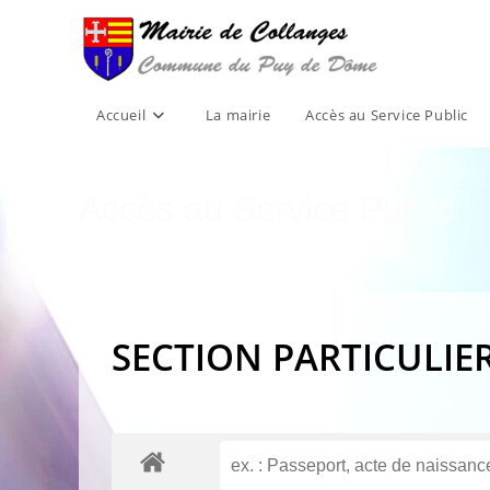
Skip
to
content
Accueil
La mairie
Accès au Service Public
Accès au Service Public
SECTION PARTICULIE