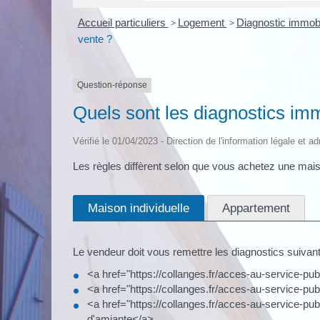
Accueil particuliers
>
Logement
>
Diagnostic immobi
vente ?
Question-réponse
Quels sont les diagnostics imm
Vérifié le 01/04/2023 - Direction de l'information légale et a
Les règles diffèrent selon que vous achetez une mais
Maison individuelle
Appartement
Le vendeur doit vous remettre les diagnostics suivant
<a href="https://collanges.fr/acces-au-service-
<a href="https://collanges.fr/acces-au-service-p
<a href="https://collanges.fr/acces-au-service-p
d'amiante</a>