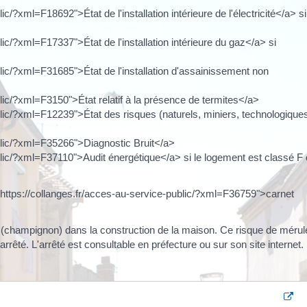
c/?xml=F18692">État de l'installation intérieure de l'électricité</a> si
lic/?xml=F17337">État de l'installation intérieure du gaz</a> si
blic/?xml=F31685">État de l'installation d'assainissement non
lic/?xml=F3150">État relatif à la présence de termites</a>
blic/?xml=F12239">État des risques (naturels, miniers, technologique
ublic/?xml=F35266">Diagnostic Bruit</a>
blic/?xml=F37110">Audit énergétique</a> si le logement est classé F
"https://collanges.fr/acces-au-service-public/?xml=F36759">carnet
ule (champignon) dans la construction de la maison. Ce risque de mérul
rêté. L'arrêté est consultable en préfecture ou sur son site internet.