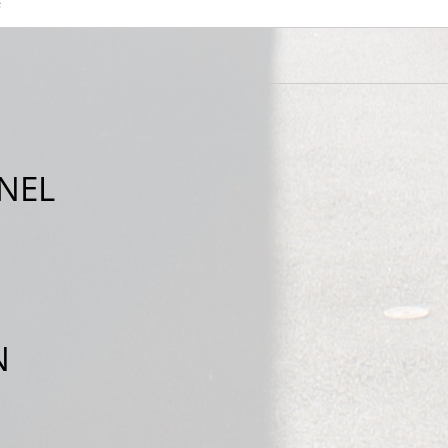
s
NEL
N