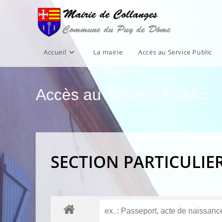
Skip
to
content
Accueil
La mairie
Accès au Service Public
Accès au Service Public
SECTION PARTICULIE