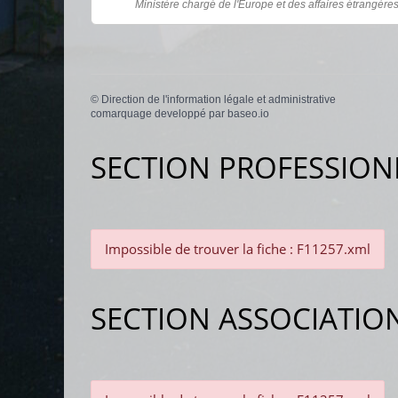
Ministère chargé de l'Europe et des affaires étrangère
©
Direction de l'information légale et administrative
comarquage developpé par
baseo.io
SECTION PROFESSION
Impossible de trouver la fiche : F11257.xml
SECTION ASSOCIATIO