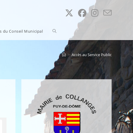
Toggle
ns du Conseil Municipal
website
>
Accès au Service Public
search