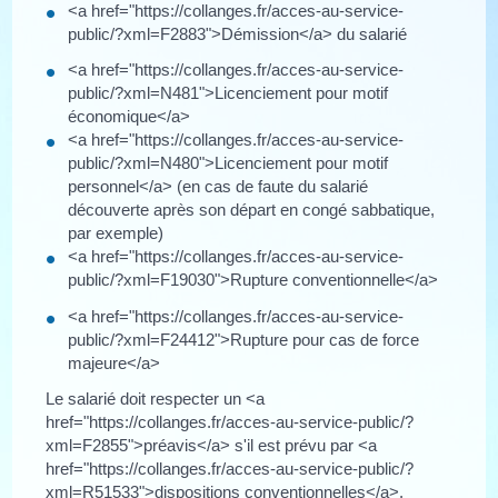
<a href="https://collanges.fr/acces-au-service-
public/?xml=F2883">Démission</a> du salarié
<a href="https://collanges.fr/acces-au-service-
public/?xml=N481">Licenciement pour motif
économique</a>
<a href="https://collanges.fr/acces-au-service-
public/?xml=N480">Licenciement pour motif
personnel</a> (en cas de faute du salarié
découverte après son départ en congé sabbatique,
par exemple)
<a href="https://collanges.fr/acces-au-service-
public/?xml=F19030">Rupture conventionnelle</a>
<a href="https://collanges.fr/acces-au-service-
public/?xml=F24412">Rupture pour cas de force
majeure</a>
Le salarié doit respecter un <a
href="https://collanges.fr/acces-au-service-public/?
xml=F2855">préavis</a> s'il est prévu par <a
href="https://collanges.fr/acces-au-service-public/?
xml=R51533">dispositions conventionnelles</a>.