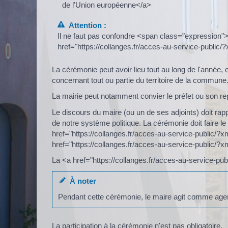
de l'Union européenne</a>
Attention :
Il ne faut pas confondre <span class="expression
href="https://collanges.fr/acces-au-service-public
La cérémonie peut avoir lieu tout au long de l'année
concernant tout ou partie du territoire de la commune
La mairie peut notamment convier le préfet ou son re
Le discours du maire (ou un de ses adjoints) doit rap
de notre système politique. La cérémonie doit faire le 
href="https://collanges.fr/acces-au-service-public/?
href="https://collanges.fr/acces-au-service-public/?
La <a href="https://collanges.fr/acces-au-service-pu
À noter
Pendant cette cérémonie, le maire agit comme agent de
La participation à la cérémonie n'est pas obligatoire.