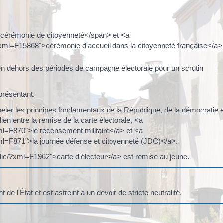
">cérémonie de citoyenneté</span> et <a
/?xml=F15868">cérémonie d'accueil dans la citoyenneté française</a>
, en dehors des périodes de campagne électorale pour un scrutin
.
présentant.
peler les principes fondamentaux de la République, de la démocratie e
lien entre la remise de la carte électorale, <a
xml=F870">le recensement militaire</a> et <a
xml=F871">la journée défense et citoyenneté (JDC)</a>.
blic/?xml=F1962">carte d'électeur</a> est remise au jeune.
 l'État et est astreint à un devoir de stricte neutralité.