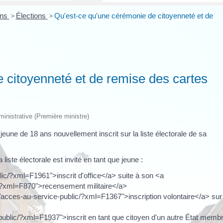
ons
>
Élections
>
Qu'est-ce qu'une cérémonie de citoyenneté et de
 citoyenneté et de remise des cartes
dministrative (Première ministre)
une de 18 ans nouvellement inscrit sur la liste électorale de sa
 liste électorale est invité en tant que jeune :
lic/?xml=F1961">inscrit d'office</a> suite à son <a
ic/?xml=F870">recensement militaire</a>
r/acces-au-service-public/?xml=F1367">inscription volontaire</a> sur 
-public/?xml=F1937">inscrit en tant que citoyen d'un autre État memb