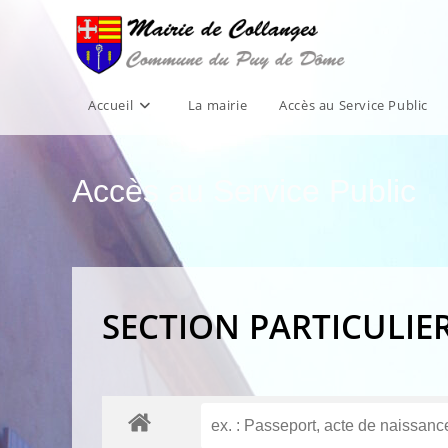
Skip
to
content
Accueil
La mairie
Accès au Service Public
Accès au Service Public
SECTION PARTICULIE