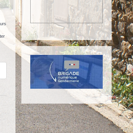
ours
ter