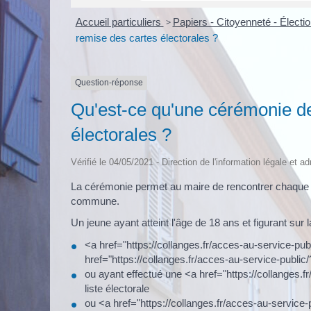
Accueil particuliers
>
Papiers - Citoyenneté - Électi
remise des cartes électorales ?
Question-réponse
Qu'est-ce qu'une cérémonie de
électorales ?
Vérifié le 04/05/2021 - Direction de l'information légale et a
La cérémonie permet au maire de rencontrer chaque je
commune.
Un jeune ayant atteint l'âge de 18 ans et figurant sur la
<a href="https://collanges.fr/acces-au-service-pub
href="https://collanges.fr/acces-au-service-publ
ou ayant effectué une <a href="https://collanges.f
liste électorale
ou <a href="https://collanges.fr/acces-au-service