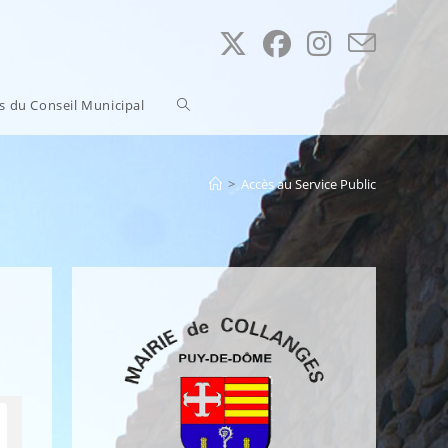
Toggle
ns du Conseil Municipal
website
>
Accès au Service Public
search