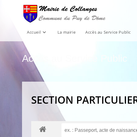
Skip
to
content
Accueil
La mairie
Accès au Service Public
Accès au Service Public
SECTION PARTICULIE