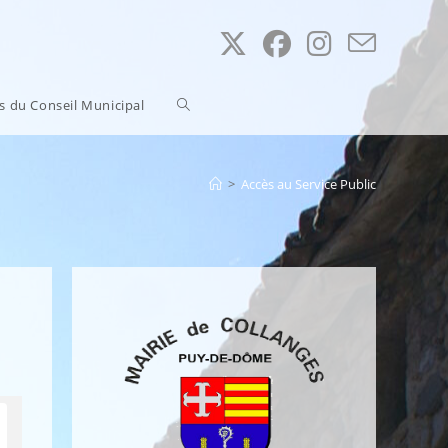
Toggle
ns du Conseil Municipal
website
>
Accès au Service Public
search