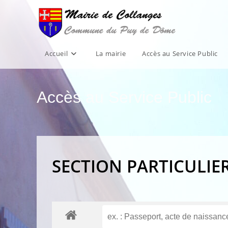
Skip
to
content
Accueil
La mairie
Accès au Service Public
Accès au Service Public
SECTION PARTICULIE