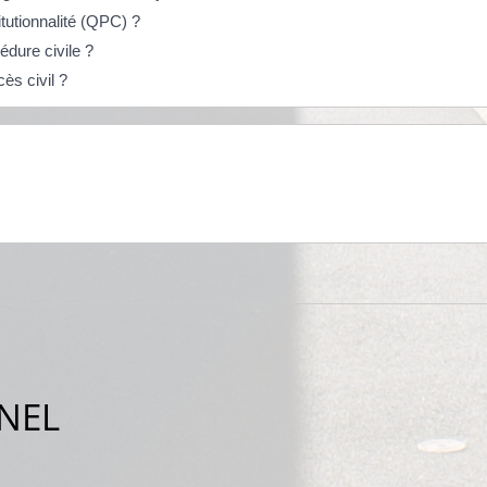
itutionnalité (QPC) ?
dure civile ?
ès civil ?
NEL