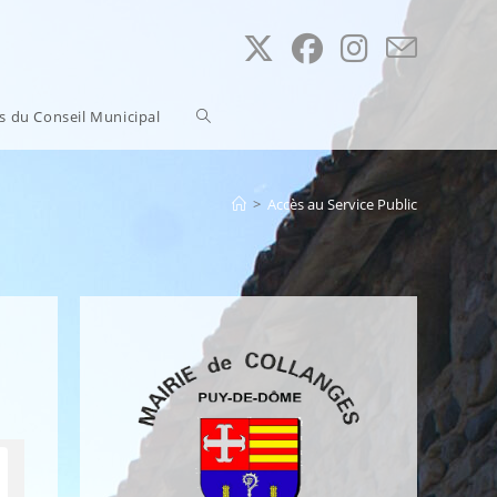
Toggle
ns du Conseil Municipal
website
>
Accès au Service Public
search