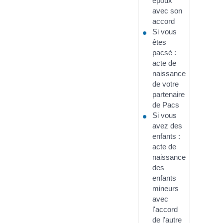
époux
avec son
accord
Si vous
êtes
pacsé :
acte de
naissance
de votre
partenaire
de Pacs
Si vous
avez des
enfants :
acte de
naissance
des
enfants
mineurs
avec
l'accord
de l'autre