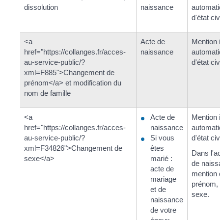
dissolution
naissance
automati
d'état civ
<a
Acte de
Mention 
href="https://collanges.fr/acces-
naissance
automati
au-service-public/?
d'état civ
xml=F885">Changement de
prénom</a> et modification du
nom de famille
<a
Acte de
Mention 
href="https://collanges.fr/acces-
naissance
automati
au-service-public/?
Si vous
d'état civi
xml=F34826">Changement de
êtes
Dans l'ac
sexe</a>
marié :
de naiss
acte de
mention
mariage
prénom,
et de
sexe.
naissance
de votre