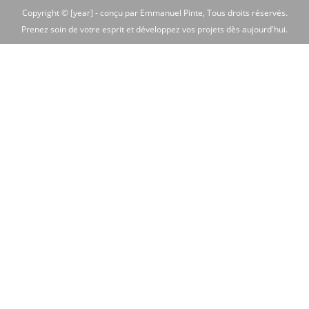
Copyright © [year] -
conçu par Emmanuel Pinte
, Tous droits réservés.
Prenez soin de votre esprit et développez vos projets dès aujourd'hui.