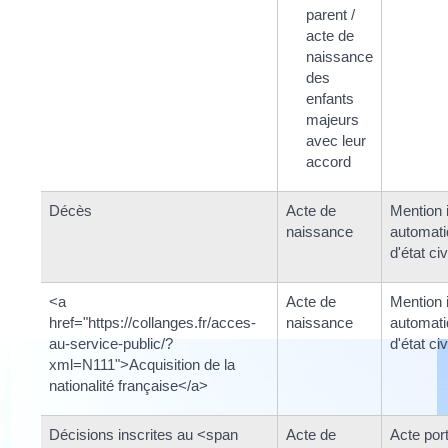
parent /
acte de
naissance
des
enfants
majeurs
avec leur
accord
Décès
Acte de
Mention 
naissance
automati
d'état civ
<a
Acte de
Mention 
href="https://collanges.fr/acces-
naissance
automati
au-service-public/?
d'état civ
xml=N111">Acquisition de la
nationalité française</a>
Décisions inscrites au <span
Acte de
Acte por