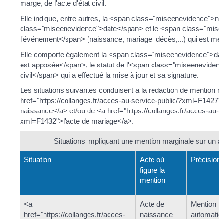
marge, de l'acte d'état civil.
Elle indique, entre autres, la <span class="miseenevidence">
class="miseenevidence">date</span> et le <span class="mis
l'événement</span> (naissance, mariage, décès,...) qui est m
Elle comporte également la <span class="miseenevidence">dat
est apposée</span>, le statut de l'<span class="miseenevidenc
civil</span> qui a effectué la mise à jour et sa signature.
Les situations suivantes conduisent à la rédaction de mention
href="https://collanges.fr/acces-au-service-public/?xml=F1427
naissance</a> et/ou de <a href="https://collanges.fr/acces-au-
xml=F1432">l'acte de mariage</a>.
Situations impliquant une mention marginale sur un ac
Situation
Acte où
Précisio
figure la
mention
<a
Acte de
Mention 
href="https://collanges.fr/acces-
naissance
automati