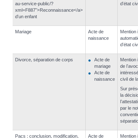
au-service-public/?
d'état civ
xml=F887">Reconnaissance</a>
d'un enfant
Mariage
Acte de
Mention 
naissance
automati
d'état civ
Divorce, séparation de corps
Acte de
Mention 
mariage
de l'avo
Acte de
intéressé
naissance
civil de
Sur prés
la décisi
l'attesta
par le no
conventi
séparati
Pacs : conclusion, modification,
Acte de
Mention 