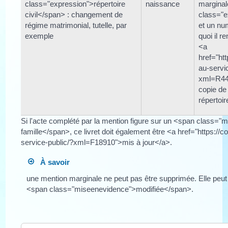
class="expression">répertoire
naissance
margina
civil</span> : changement de
class="
régime matrimonial, tutelle, par
et un nu
exemple
quoi il r
<a
href="htt
au-servi
xml=R44
copie de 
répertoir
Si l'acte complété par la mention figure sur un <span class="
famille</span>, ce livret doit également être <a href="https://c
service-public/?xml=F18910">mis à jour</a>.
À savoir
une mention marginale ne peut pas être supprimée. Elle peu
<span class="miseenevidence">modifiée</span>.