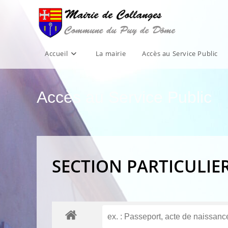
Skip
to
content
Accueil
La mairie
Accès au Service Public
Accès au Service Public
SECTION PARTICULIE