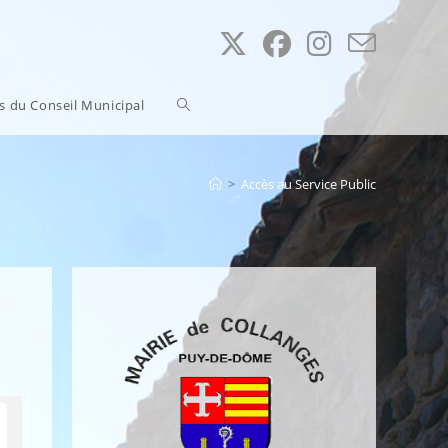
Toggle
ns du Conseil Municipal
website
>
Accès au Service Public
search