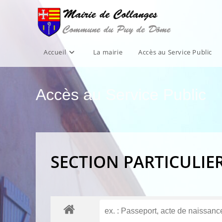
Skip
to
content
Accueil
La mairie
Accès au Service Public
Accès au Service Public
SECTION PARTICULIE