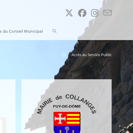
Toggle
ns du Conseil Municipal
website
>
Accès au Service Public
search