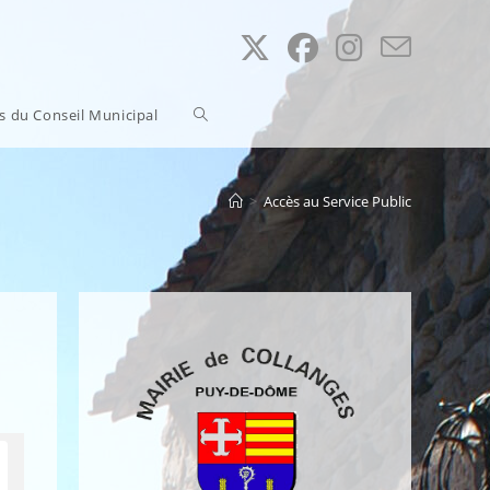
Toggle
ns du Conseil Municipal
website
>
Accès au Service Public
search