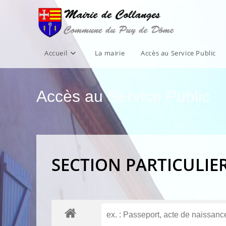
Skip
to
content
Accueil
La mairie
Accès au Service Public
Accès au Service Public
SECTION PARTICULIE