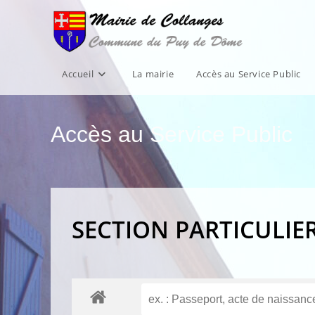
Skip
to
content
Accueil
La mairie
Accès au Service Public
Accès au Service Public
SECTION PARTICULIE