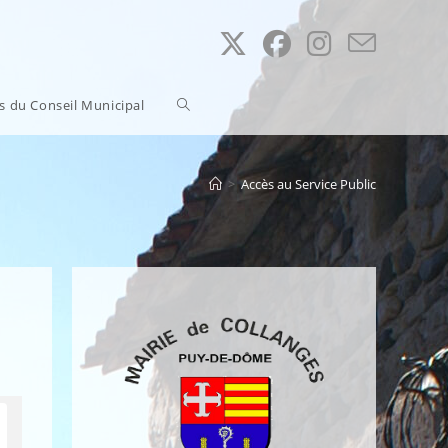
Toggle
ns du Conseil Municipal
website
>
Accès au Service Public
search