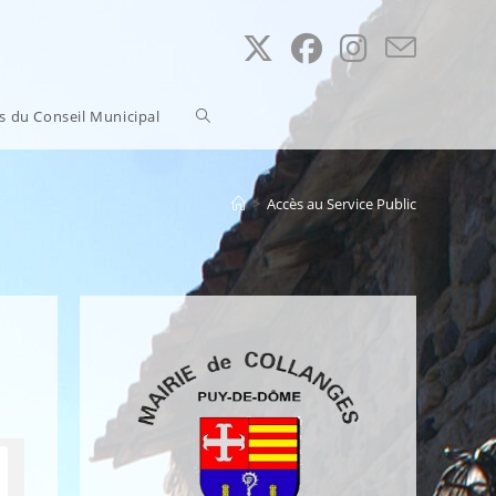
Toggle
ns du Conseil Municipal
website
>
Accès au Service Public
search