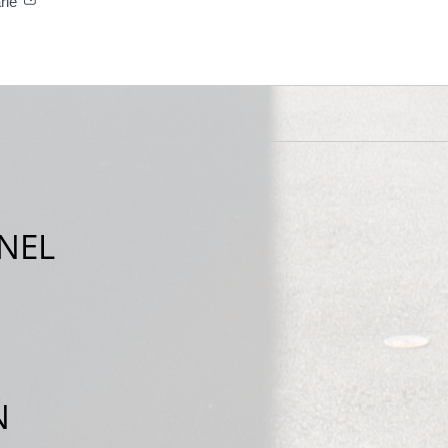
arié
NEL
N