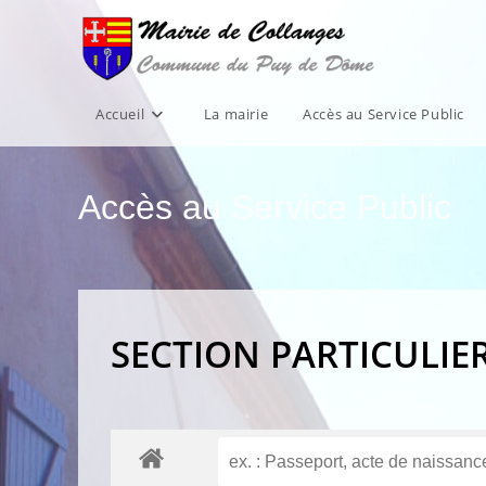
Skip
to
content
Accueil
La mairie
Accès au Service Public
Accès au Service Public
SECTION PARTICULIE