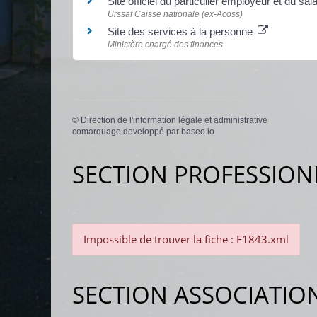
Site officiel du particulier employeur et du sal
Urssaf Caisse nationale (ex-Acoss)
Site des services à la personne
Ministère chargé des finances
©
Direction de l'information légale et administrative
comarquage developpé par
baseo.io
SECTION PROFESSION
Impossible de trouver la fiche : F1843.xml
SECTION ASSOCIATIO