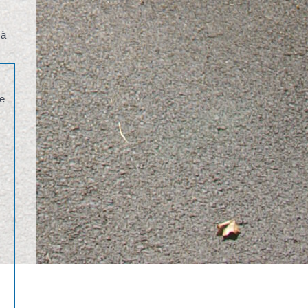
 à
ce
e