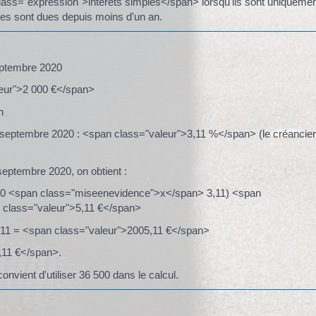
class="expression">intérêts simples</span> lorsqu'ils sont uniqueme
mmes sont dues depuis moins d'un an.
eptembre 2020
leur">2 000 €</span>
n
 septembre 2020 : <span class="valeur">3,11 %</span> (le créancie
eptembre 2020, on obtient :
30 <span class="miseenevidence">x</span> 3,11) <span
 class="valeur">5,11 €</span>
11 = <span class="valeur">2005,11 €</span>
5,11 €</span>.
onvient d'utiliser 36 500 dans le calcul.