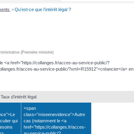
ments
>
Qu'est-ce que l'intérêt légal ?
dministrative (Première ministre)
e <a href="https://collanges.fr/acces-au-service-public/?
collanges.fr/acces-au-service-public/?xml=R15912">créancier</a> en
Taux d'intérêt légal
<span
nce">Le
class="miseenevidence">Autre
culier qui
cas (notamment le <a
besoins
href="https://collanges.fr/acces-
n>
au-service-public/?