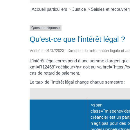
Accueil particuliers
>
Justice
>
Saisies et recouvre
Question-réponse
Qu'est-ce que l'intérêt légal ?
Vérifié le 01/07/2023 - Direction de l'information légale et a
L'intérêt légal correspond à une somme d'argent que l
xml=R12468">débiteur</a> doit au <a href="https://
cas de retard de paiement.
Le taux de l'intérêt légal change chaque semestre :
<span
class="miseenevide
créancier est un parti
n'agit pas pour des 
professionnels</spa