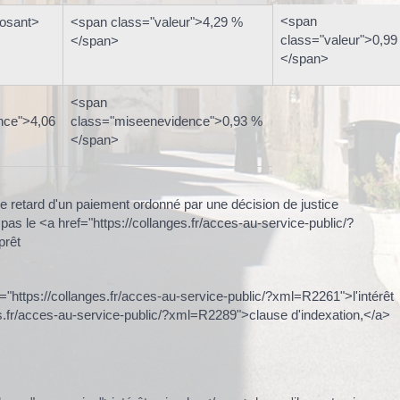
<span
osant>
<span class="valeur">4,29 %
class="valeur">0,99
</span>
</span>
<span
nce">4,06
class="miseenevidence">0,93 %
</span>
e retard d'un paiement ordonné par une décision de justice
it pas le <a href="https://collanges.fr/acces-au-service-public/?
prêt
ef="https://collanges.fr/acces-au-service-public/?xml=R2261">l'intérêt
ges.fr/acces-au-service-public/?xml=R2289">clause d'indexation,</a>