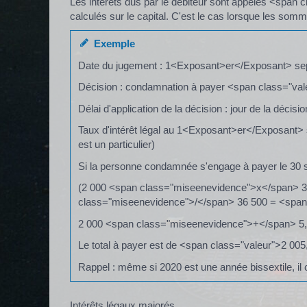
Les intérêts dus par le débiteur sont appelés <span 
calculés sur le capital. C'est le cas lorsque les so
Exemple
Date du jugement : 1<Exposant>er</Exposant> s
Décision : condamnation à payer <span class="va
Délai d'application de la décision : jour de la décisio
Taux d'intérêt légal au 1<Exposant>er</Exposant>
est un particulier)
Si la personne condamnée s'engage à payer le 30 s
(2 000 <span class="miseenevidence">x</span> 
class="miseenevidence">/</span> 36 500 = <span
2 000 <span class="miseenevidence">+</span> 5,
Le total à payer est de <span class="valeur">2 00
Rappel : même si 2020 est une année bissextile, il c
Intérêts légaux majorés