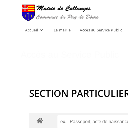
Skip
to
content
Accueil
La mairie
Accès au Service Public
Accès au Service Public
SECTION PARTICULIE