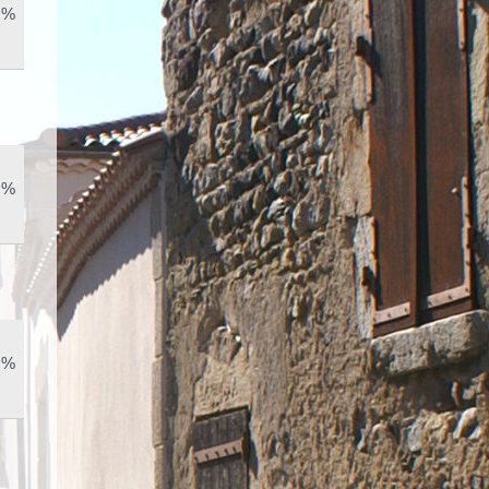
 %
 %
 %