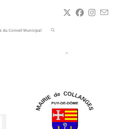
Toggle
ns du Conseil Municipal
website
>
Accès au Service Public
search