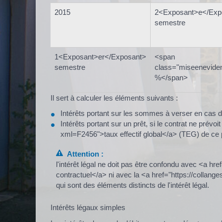
2015
2<Exposant>e</Exp
semestre
1<Exposant>er</Exposant>
<span
semestre
class="miseenevide
%</span>
Il sert à calculer les éléments suivants :
Intérêts portant sur les sommes à verser en cas d
Intérêts portant sur un prêt, si le contrat ne prévo
xml=F2456">taux effectif global</a> (TEG) de ce 
Attention :
l'intérêt légal ne doit pas être confondu avec <a hr
contractuel</a> ni avec la <a href="https://collan
qui sont des éléments distincts de l'intérêt légal.
Intérêts légaux simples