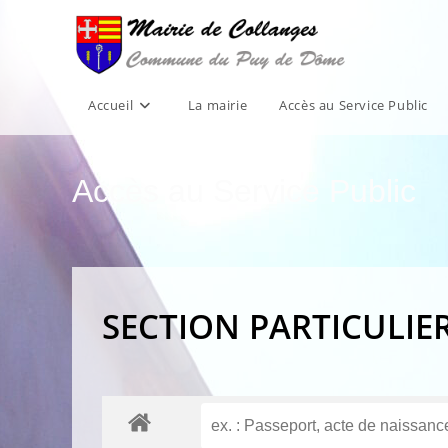
Skip
to
content
Accueil
La mairie
Accès au Service Public
Accès au Service Public
SECTION PARTICULIE