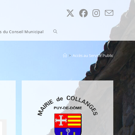
Toggle
ns du Conseil Municipal
website
>
Accès au Service Public
search