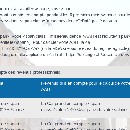
ncez à travailler</span>, vos <span
ont pas pris en compte pendant les 6 premiers mois</span> pour le
cevez donc <span class="miseenevidence">l'intégralité de votre
pan>, votre <span class="miseenevidence">AAH est réduite</span
ntielle</span>). Pour calculer votre AAH, la <a
?xml=R24582">Caf</a> (ou la MSA si vous relevez du régime agricole)
esquels elle applique un <a href="https://collanges.fr/acces-au-serv
pte des revenus professionnels
nt
Revenus pris en compte pour le calcul de votr
AAH
t de <span
La Caf prend en compte <span
>80 %</span>
class="valeur">20 %</span> de votre salaire
t de <span
La Caf prend en compte <span
>40 %</span>
class="valeur">60 %</span> de votre salaire