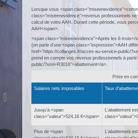
Lorsque vous <span class="miseenevidence">comme
class="miseenevidence">revenus professionnels ne s
calcul de votre AAH. Durant cette période, vous per
AAH</span>.
<span class="miseenevidence">Après les 6 mois</s
(on parle d'une <span class="expression">AAH différe
href="https://collanges.fr/acces-au-service-public/
prend en compte vos revenus professionnels à partir d
public/?xml=R3018">abattement</a>.
Prise en com
Salaires nets imposables
Taux d’abatteme
Jusqu'à <span
L'abattement es
class="valeur">524,16 €</span>
class="valeur"
Plus de <span
L'abattement es
class="valeur">524,16 €</span>
class="valeur"