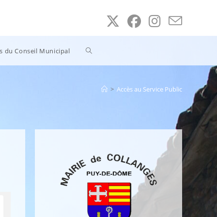
Toggle
ns du Conseil Municipal
website
>
Accès au Service Public
search