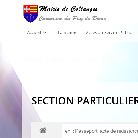
Skip
to
content
Accueil
La mairie
Accès au Service Public
Accès au Service Public
SECTION PARTICULIE