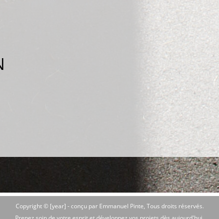
N
Copyright © [year] -
conçu par Emmanuel Pinte
, Tous droits réservés.
Prenez soin de votre esprit et développez vos projets dès aujourd'hui.