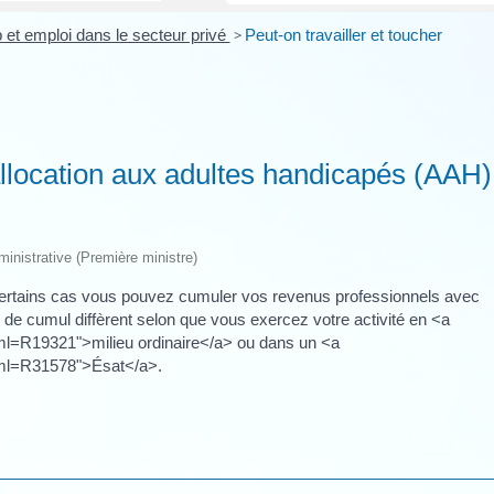
 et emploi dans le secteur privé
>
Peut-on travailler et toucher
'allocation aux adultes handicapés (AAH)
dministrative (Première ministre)
rtains cas vous pouvez cumuler vos revenus professionnels avec
 de cumul diffèrent selon que vous exercez votre activité en <a
?xml=R19321">milieu ordinaire</a> ou dans un <a
?xml=R31578">Ésat</a>.