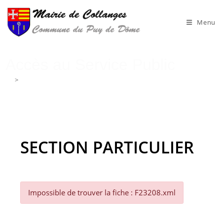
Skip
to
Menu
content
Accès au Service Public
>
Accès au Service Public
SECTION PARTICULIER
Impossible de trouver la fiche : F23208.xml