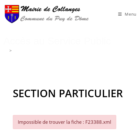
Skip
to
Menu
content
Accès au Service Public
>
Accès au Service Public
SECTION PARTICULIER
Impossible de trouver la fiche : F23388.xml