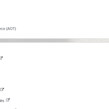
erce (AOT)
clés