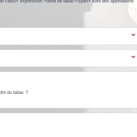
n class="expression">débit de tabac</span> sont des appellations
dre du tabac ?