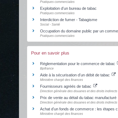
Pratiques commerciales
Exploitation d'un bureau de tabac
Pratiques commerciales
Interdiction de fumer - Tabagisme
Social - Santé
Occupation du domaine public par un comm
Pratiques commerciales
Pour en savoir plus
Réglementation pour le commerce de tabac
Bpifrance
Aide à la sécurisation d'un débit de tabac
Ministère chargé des finances
Fournisseurs agréés de tabac
Direction générale des douanes et des droits indirects
Prix de vente au détail du tabac manufacturé
Direction générale des douanes et des droits indirects
Achat d'un fonds de commerce : les étapes 
Ministère chargé des finances