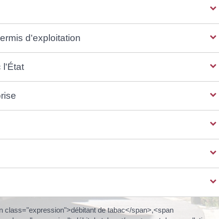
ermis d'exploitation
l'État
prise
n class="expression">débitant de tabac</span>,<span