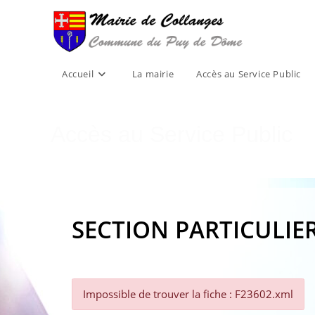
Skip
to
content
Accueil
La mairie
Accès au Service Public
Accès au Service Public
SECTION PARTICULIE
Impossible de trouver la fiche : F23602.xml