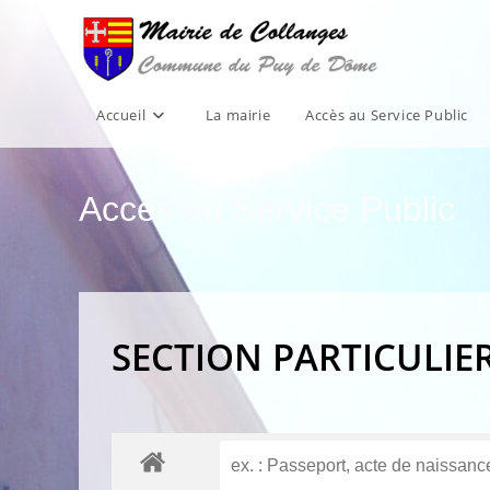
Skip
to
content
Accueil
La mairie
Accès au Service Public
Accès au Service Public
SECTION PARTICULIE