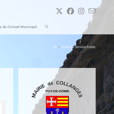
Toggle
ns du Conseil Municipal
website
>
Accès au Service Public
search