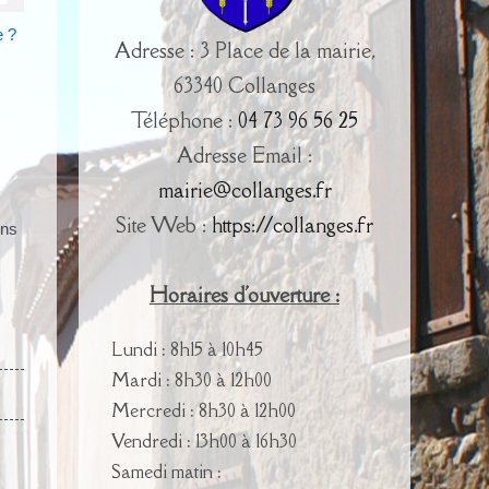
e ?
Adresse : 3 Place de la mairie,
63340 Collanges
Téléphone :
04 73 96 56 25
Adresse Email :
mairie@collanges.fr
Site Web :
https://collanges.fr
ins
Horaires d'ouverture :
Lundi : 8h15 à 10h45
Mardi : 8h30 à 12h00
Mercredi : 8h30 à 12h00
Vendredi : 13h00 à 16h30
Samedi matin :