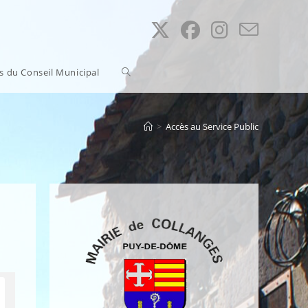
Toggle
ns du Conseil Municipal
website
>
Accès au Service Public
search