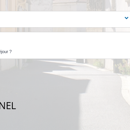
éjour ?
NEL