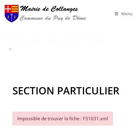
Skip
to
Menu
content
Accès au Service Public
>
Accès au Service Public
SECTION PARTICULIER
Impossible de trouver la fiche : F31031.xml