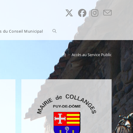
Toggle
ns du Conseil Municipal
website
>
Accès au Service Public
search