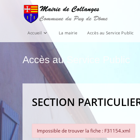
Skip
to
content
Accueil
La mairie
Accès au Service Public
Accès au Service Public
SECTION PARTICULIE
Impossible de trouver la fiche : F31154.xml