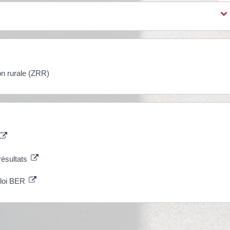
on rurale (ZRR)
résultats
ploi BER