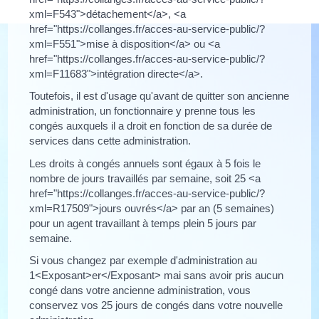
xml=F543">détachement</a>, <a
href="https://collanges.fr/acces-au-service-public/?
xml=F551">mise à disposition</a> ou <a
href="https://collanges.fr/acces-au-service-public/?
xml=F11683">intégration directe</a>.
Toutefois, il est d'usage qu'avant de quitter son ancienne
administration, un fonctionnaire y prenne tous les
congés auxquels il a droit en fonction de sa durée de
services dans cette administration.
Les droits à congés annuels sont égaux à 5 fois le
nombre de jours travaillés par semaine, soit 25 <a
href="https://collanges.fr/acces-au-service-public/?
xml=R17509">jours ouvrés</a> par an (5 semaines)
pour un agent travaillant à temps plein 5 jours par
semaine.
Si vous changez par exemple d'administration au
1<Exposant>er</Exposant> mai sans avoir pris aucun
congé dans votre ancienne administration, vous
conservez vos 25 jours de congés dans votre nouvelle