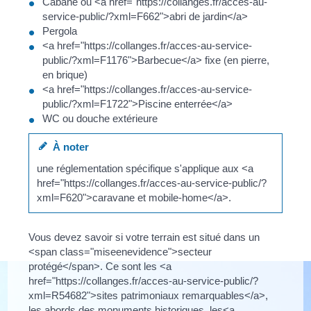
Cabane ou <a href="https://collanges.fr/acces-au-
service-public/?xml=F662">abri de jardin</a>
Pergola
<a href="https://collanges.fr/acces-au-service-
public/?xml=F1176">Barbecue</a> fixe (en pierre,
en brique)
<a href="https://collanges.fr/acces-au-service-
public/?xml=F1722">Piscine enterrée</a>
WC ou douche extérieure
À noter
une réglementation spécifique s'applique aux <a
href="https://collanges.fr/acces-au-service-public/?
xml=F620">caravane et mobile-home</a>.
Vous devez savoir si votre terrain est situé dans un
<span class="miseenevidence">secteur
protégé</span>. Ce sont les <a
href="https://collanges.fr/acces-au-service-public/?
xml=R54682">sites patrimoniaux remarquables</a>,
les abords des monuments historiques, les<a