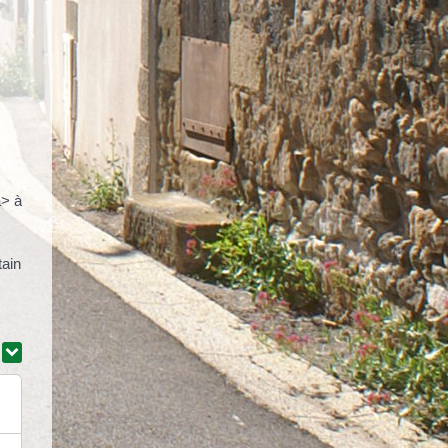
a> à
tain
r