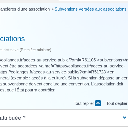
ancières d'une association
>
Subventions versées aux associations
ciations
dministrative (Première ministre)
://collanges.fr/acces-au-service-public/?xml=R61105">subventions</
vent être accordées <a href="https://collanges.fr/acces-au-service-
tps://collanges.fr/acces-au-service-public/?xml=R51728">en
énéral (exemple : accès à la culture). Si la subvention dépasse un cer
 la subventionne doivent conclure une convention. L'association doit
s, que l'État pourra contrôler.
Tout replier
Tout déplie
attribuée ?