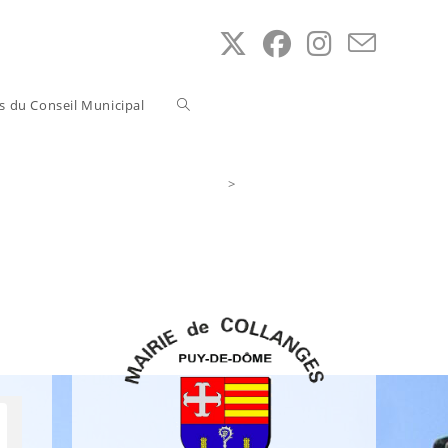
Toggle
ns du Conseil Municipal
website
>
Accès au Service Public
search