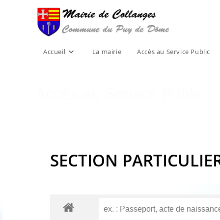
Skip
to
content
Accueil
La mairie
Accès au Service Public
Accès au Service Public
SECTION PARTICULIE