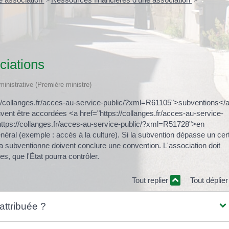
>
>
ciations
dministrative (Première ministre)
://collanges.fr/acces-au-service-public/?xml=R61105">subventions</
vent être accordées <a href="https://collanges.fr/acces-au-service-
tps://collanges.fr/acces-au-service-public/?xml=R51728">en
énéral (exemple : accès à la culture). Si la subvention dépasse un cer
 la subventionne doivent conclure une convention. L'association doit
s, que l'État pourra contrôler.
Tout replier
Tout déplie
attribuée ?