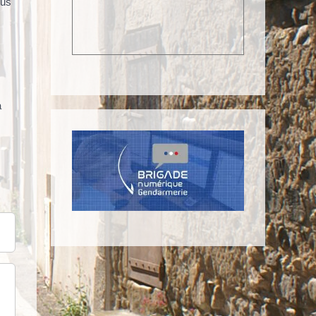
lus
a