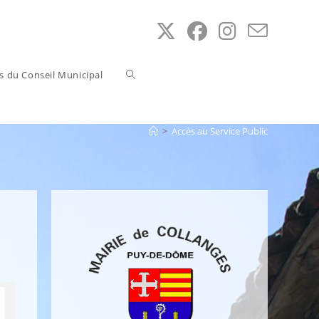
Toggle
ns du Conseil Municipal
website
>
Accès au Service Public
search