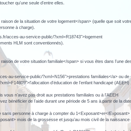
oucher qu'une seule d'entre elles.
ison de la situation de votre logement</span> (quelle que soit votr
personne à charge).
anges.fr/acces-au-service-public/?xml=R18743">logement
gements HLM sont conventionnés).
ison de votre situation familiale</span> si vous êtes dans l'une de
acces-au-service-public/?xml=N156">prestations familiales</a> ou de
c/?xml=F14809">l'allocation d'éducation de l'enfant handicapé (AEEH)
s vous n'avez pas droit aux prestations familiales ou à l'AEEH
z bénéficier de l'aide durant une période de 5 ans à partir de la dat
ge sans personne à charge à compter du 1<Exposant>er</Exposant>
posant> mois de la grossesse et jusqu'au mois civil de la naissance