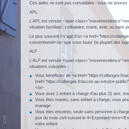
Ces aides ne sont pas cumulables : vous ne pouvez t
APL
L'APL est versée <span class="miseenevidence">en ra
situation familiale : célibataire, marié, avec ou sans 
Le plus souvent il s'agit d'un <a href="https://coll
conventionné</a> que vous louez (la plupart des lo
ALF
L'ALF est versée <span class="miseenevidence">en ra
situations suivantes :
Vous bénéficiez de <a href="https://collanges.fr/
href="https://collanges.fr/acces-au-service-publi
</a>
Vous avez 1 enfant à charge d'au plus 21 ans, mai
Vous êtes mariés, sans enfant à charge, vous pouve
mariage
Vous êtes enceinte, seule sans personne à char
jour du mois civil suivant le 4<Exposant>ème</Ex
votre enfant