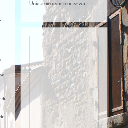
Uniquement sur rendez-vous
e
s
 <a
e du
 de