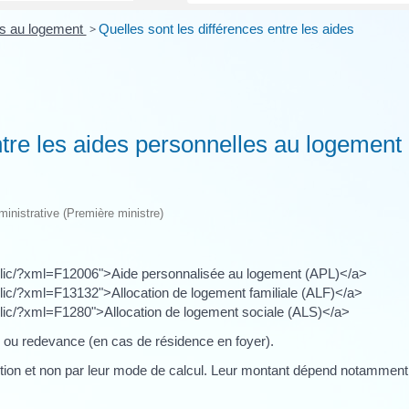
es au logement
>
Quelles sont les différences entre les aides
ntre les aides personnelles au logement
dministrative (Première ministre)
public/?xml=F12006">Aide personnalisée au logement (APL)</a>
blic/?xml=F13132">Allocation de logement familiale (ALF)</a>
ublic/?xml=F1280">Allocation de logement sociale (ALS)</a>
r ou redevance (en cas de résidence en foyer).
ibution et non par leur mode de calcul. Leur montant dépend notamment