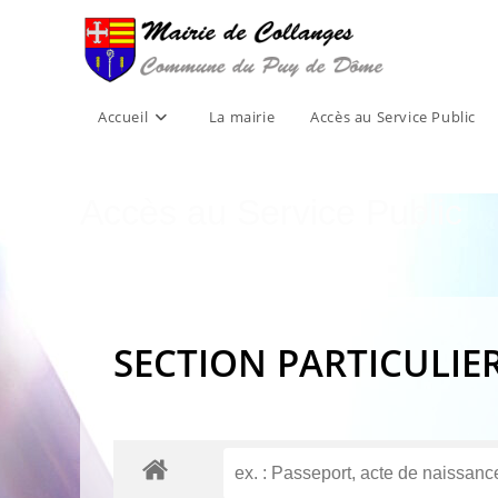
Skip
to
content
Accueil
La mairie
Accès au Service Public
Accès au Service Public
SECTION PARTICULIE