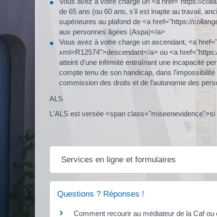
Vous avez à votre charge un <a href="https://co
de 65 ans (ou 60 ans, s'il est inapte au travail, 
supérieures au plafond de <a href="https://collang
aux personnes âgées (Aspa)</a>
Vous avez à votre charge un ascendant, <a href="h
xml=R12574">descendant</a> ou <a href="https://
atteint d'une infirmité entraînant une incapacité
compte tenu de son handicap, dans l'impossibilité 
commission des droits et de l'autonomie des pe
ALS
L'ALS est versée <span class="miseenevidence">si v
Services en ligne et formulaires
Questions ? Réponses !
Comment recourir au médiateur de la Caf ou