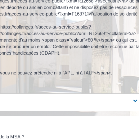
llanges.fr/acces-au-service-public/?xml=R12668">ascendant</a> de p
ancien déporté ou ancien combattant) et ne disposez pas de ressources
es.fr/acces-au-service-public/?xml=F16871">l'allocation de solidarité
ttps://collanges.fr/acces-au-service-public/?
collanges.fr/acces-au-service-public/?xml=R12669">collatéral</a>
 permanente d'au moins <span class="valeur">80 %</span> ou qui est,
de se procurer un emploi. Cette impossibilité doit être reconnue par l
rsonnes handicapées (CDAPH).
ous ne pouvez prétendre ni à l'APL, ni à l'ALF</span>.
 de la MSA ?