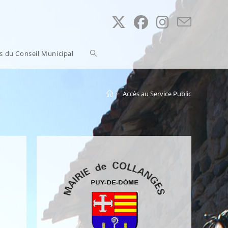
Toggle
ns du Conseil Municipal
website
>
Accès au Service Public
search