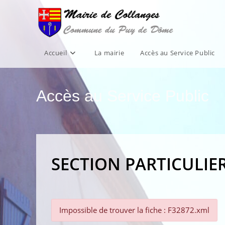
Skip
to
content
Accueil
La mairie
Accès au Service Public
Accès au Service Public
SECTION PARTICULIE
Impossible de trouver la fiche : F32872.xml