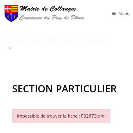
Skip
to
Menu
content
Accès au Service Public
>
Accès au Service Public
SECTION PARTICULIER
Impossible de trouver la fiche : F32873.xml