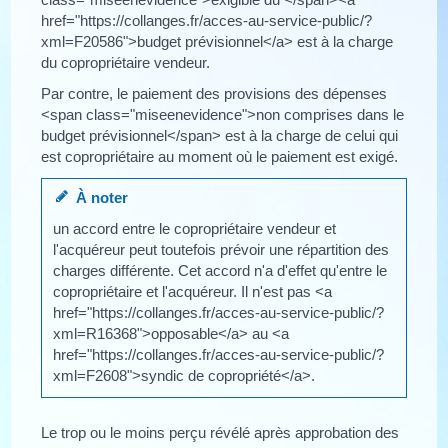
href="https://collanges.fr/acces-au-service-public/?
xml=F20586">budget prévisionnel</a> est à la charge
du copropriétaire vendeur.
Par contre, le paiement des provisions des dépenses
<span class="miseenevidence">non comprises dans le
budget prévisionnel</span> est à la charge de celui qui
est copropriétaire au moment où le paiement est exigé.
À noter
un accord entre le copropriétaire vendeur et
l'acquéreur peut toutefois prévoir une répartition des
charges différente. Cet accord n'a d'effet qu'entre le
copropriétaire et l'acquéreur. Il n'est pas <a
href="https://collanges.fr/acces-au-service-public/?
xml=R16368">opposable</a> au <a
href="https://collanges.fr/acces-au-service-public/?
xml=F2608">syndic de copropriété</a>.
Le trop ou le moins perçu révélé après approbation des