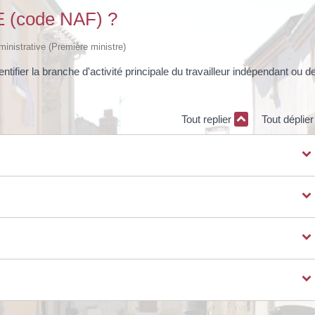
E (code NAF) ?
dministrative (Première ministre)
tifier la branche d'activité principale du travailleur indépendant ou de
Tout replier
Tout déplie