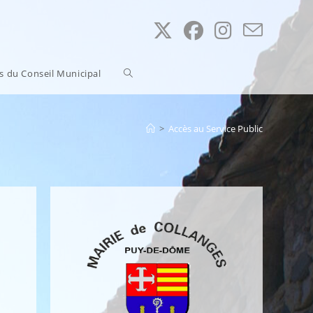
Toggle
ns du Conseil Municipal
website
>
Accès au Service Public
search