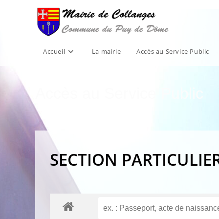
Skip
to
content
Accueil
La mairie
Accès au Service Public
Accès au Service Public
SECTION PARTICULIE