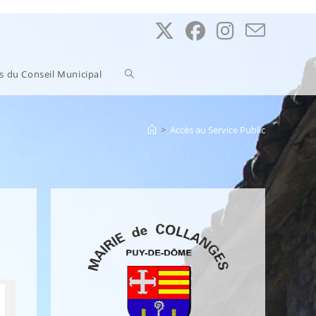
Toggle
ns du Conseil Municipal
website
>
Accès au Service Public
search