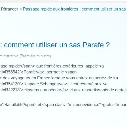
 l'étranger
>
Passage rapide aux frontières : comment utiliser un sas
: comment utiliser un sas Parafe ?
dministrative (Première ministre)
ge rapide</span> aux frontières extérieures, appelé <a
?xml=R56542">Parafe</a>, permet le <span
 des voyageurs en France lorsque vous entrez ou sortez de <a
?xml=R54130">l'espace Schengen</a>. Il est réservé aux <a
?xml=R42218">citoyens européens</a> et aux ressortissants de certai
ce">facultatif</span> et <span class="miseenevidence">gratuit</spa