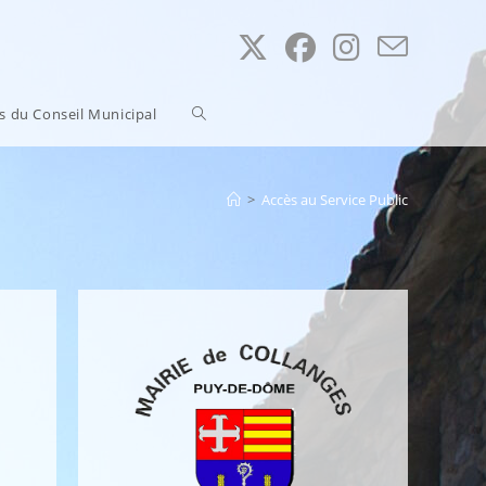
Toggle
ns du Conseil Municipal
website
>
Accès au Service Public
search