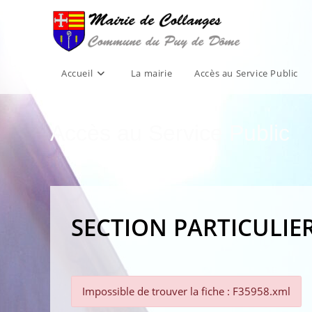
Skip
to
content
Accueil
La mairie
Accès au Service Public
Accès au Service Public
SECTION PARTICULIE
Impossible de trouver la fiche : F35958.xml