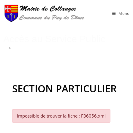
Skip
to
Menu
content
Accès au Service Public
>
Accès au Service Public
SECTION PARTICULIER
Impossible de trouver la fiche : F36056.xml