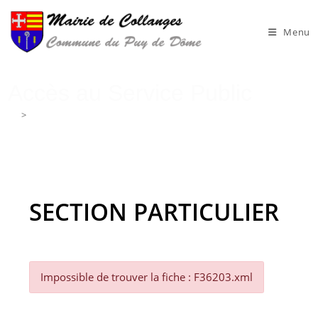
Skip
to
Menu
content
Accès au Service Public
>
Accès au Service Public
SECTION PARTICULIER
Impossible de trouver la fiche : F36203.xml