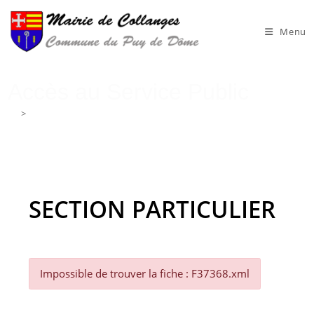
Skip
to
Menu
content
Accès au Service Public
>
Accès au Service Public
SECTION PARTICULIER
Impossible de trouver la fiche : F37368.xml