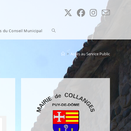
Toggle
ns du Conseil Municipal
website
>
Accès au Service Public
search