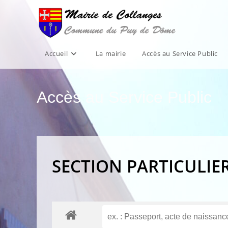
Skip
to
content
Accueil
La mairie
Accès au Service Public
Accès au Service Public
SECTION PARTICULIE