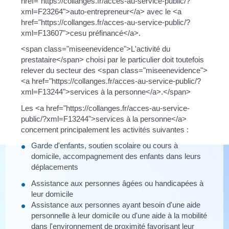
href="https://collanges.fr/acces-au-service-public/?
xml=F23264">auto-entrepreneur</a> avec le <a
href="https://collanges.fr/acces-au-service-public/?
xml=F13607">cesu préfinancé</a>.
<span class="miseenevidence">L'activité du
prestataire</span> choisi par le particulier doit toutefois
relever du secteur des <span class="miseenevidence">
<a href="https://collanges.fr/acces-au-service-public/?
xml=F13244">services à la personne</a>.</span>
Les <a href="https://collanges.fr/acces-au-service-
public/?xml=F13244">services à la personne</a>
concernent principalement les activités suivantes :
Garde d'enfants, soutien scolaire ou cours à
domicile, accompagnement des enfants dans leurs
déplacements
Assistance aux personnes âgées ou handicapées à
leur domicile
Assistance aux personnes ayant besoin d'une aide
personnelle à leur domicile ou d'une aide à la mobilité
dans l'environnement de proximité favorisant leur