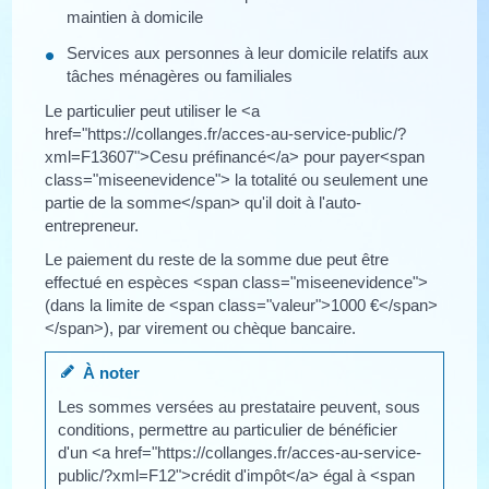
maintien à domicile
Services aux personnes à leur domicile relatifs aux
tâches ménagères ou familiales
Le particulier peut utiliser le <a
href="https://collanges.fr/acces-au-service-public/?
xml=F13607">Cesu préfinancé</a> pour payer<span
class="miseenevidence"> la totalité ou seulement une
partie de la somme</span> qu'il doit à l'auto-
entrepreneur.
Le paiement du reste de la somme due peut être
effectué en espèces <span class="miseenevidence">
(dans la limite de <span class="valeur">1000 €</span>
</span>), par virement ou chèque bancaire.
À noter
Les sommes versées au prestataire peuvent, sous
conditions, permettre au particulier de bénéficier
d'un <a href="https://collanges.fr/acces-au-service-
public/?xml=F12">crédit d'impôt</a> égal à <span