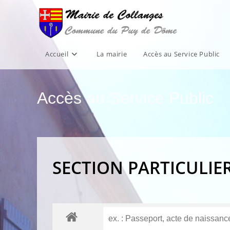
Skip
to
content
Accueil
La mairie
Accès au Service Public
Accès au Service Public
SECTION PARTICULIE