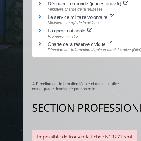
Découvrir le monde (jeunes.gouv.fr)
Ministère chargé de la jeunesse
Le service militaire volontaire
Ministère chargé de la défense
La garde nationale
Première ministre
Charte de la réserve civique
Direction de l'information légale et administrative (Dila
©
Direction de l'information légale et administrative
comarquage developpé par
baseo.io
SECTION PROFESSION
Impossible de trouver la fiche : N13271.xml