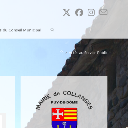
Toggle
ns du Conseil Municipal
website
>
Accès au Service Public
search