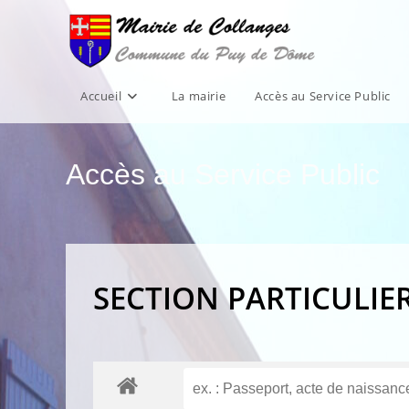
Skip
to
content
Accueil
La mairie
Accès au Service Public
Accès au Service Public
SECTION PARTICULIE