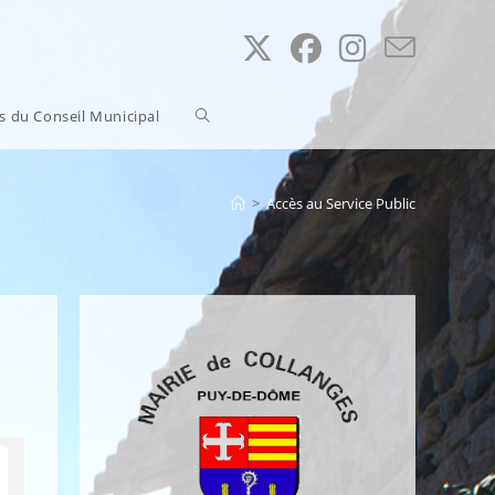
Toggle
ns du Conseil Municipal
website
>
Accès au Service Public
search