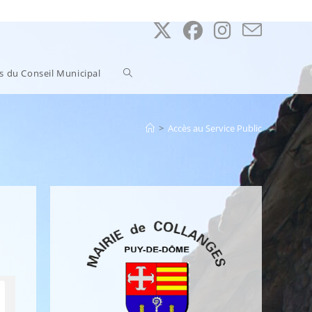
Toggle
ns du Conseil Municipal
website
>
Accès au Service Public
search