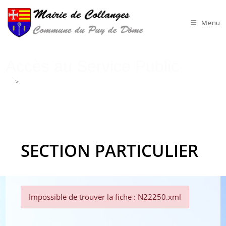
Skip
to
Menu
content
Accès au Service Public
>
Accès au Service Public
SECTION PARTICULIER
Impossible de trouver la fiche : N22250.xml