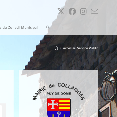
Toggle
ns du Conseil Municipal
website
>
Accès au Service Public
search